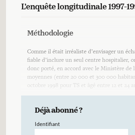
L’enquête longitudinale 1997-1
Méthodologie
Comme il était irréaliste d’envisager un éc
fiable d’inclure un seul centre hospitalier,
donc porté, en accord avec le Ministère de la
moyennes (entre 20 000 et 300 000 habitant
octobre 1998 pour TS et âgé entre 12 et 24 
Déjà abonné ?
Identifiant