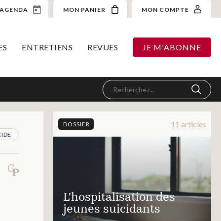
AGENDA
MON PANIER
MON COMPTE
ES
ENTRETIENS
REVUES
JE M'ABONNE
11 articles
DOSSIER
CIDE
L'hospitalisation des
jeunes suicidants