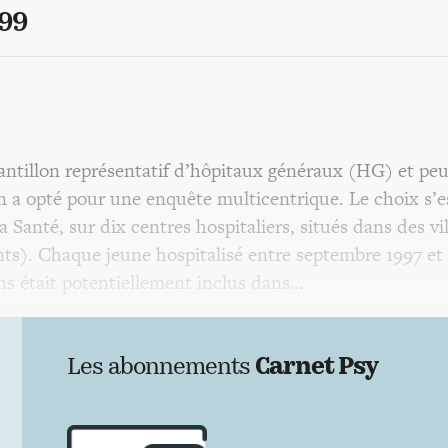
999
hantillon représentatif d’hôpitaux généraux (HG) et pe
 on a opté pour une enquête multicentrique. Le choix s’e
 Santé, sur dix centres hospitaliers, situés dans des vil
s). Chaque jeune hospitalisé entre septembre 1997 et
ans était potentiellement inclus dans…
Les abonnements
Carnet Psy