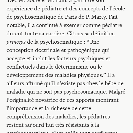
avec M. Soulé et M. Fain, à partir de son
Recherches
expérience de pédiatre et des concepts de l’école
de psychosomatique de Paris de P. Marty. Fait
Entretiens
notable, il a continué à exercer comme pédiatre
durant toute sa carrière. Citons sa définition
princeps
de la psychosomatique : “Une
Revues
conception doctrinale et pathogénique qui
accepte et inclut les facteurs psychiques et
Colloque
conflictuels dans le déterminisme ou le
développement des maladies physiques.” Il a
ailleurs affirmé qu’il n’existe pas chez le bébé de
Mon panier
maladie qui ne soit pas psychosomatique. Malgré
l’originalité novatrice de ces apports montrant
Mon compte
l’importance et la richesse de cette
compréhension des maladies, les pédiatres
restent aujourd’hui très résistants à la