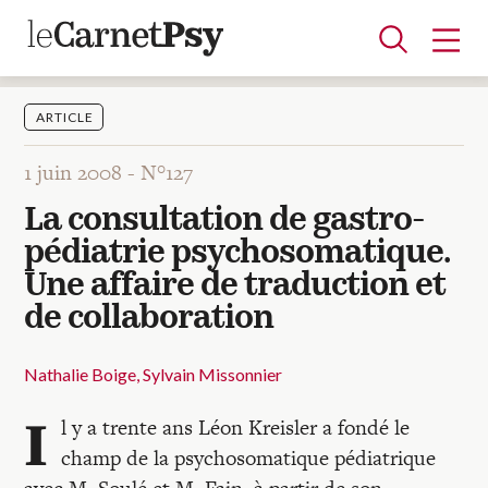
ARTICLE
1 juin 2008 -
N°127
Articles
La consultation de gastro-
A la une
Adolescence
Dispositif
Enfance
Périnatalité
Psychanalyse
Psychopathologie
Soin
pédiatrie psychosomatique.
Dossiers
Une affaire de traduction et
de collaboration
Auteurs
Nathalie Boige
Sylvain Missonnier
Blocs-notes
I
l y a trente ans Léon Kreisler a fondé le
champ de la psychosomatique pédiatrique