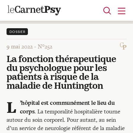
DOSSIER
9 mai 2022 -
N°252
Articles
La fonction thérapeutique
A la une
Adolescence
Dispositif
Enfance
Périnatalité
Psychanalyse
Psychopathologie
Soin
du psychologue pour les
Dossiers
patients à risque de la
maladie de Huntington
Auteurs
L
’hôpital est communément le lieu du
corps
. La temporalité hospitalière tourne
Blocs-notes
autour du soin corporel. Pour autant, au sein
d’un service de neurologie référent de la maladie