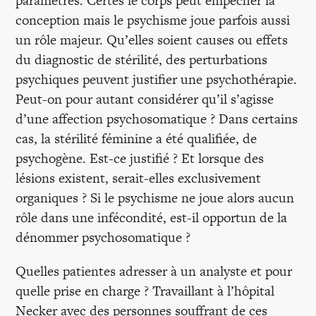
paramètres. Certes le corps peut empêcher la
Recherches
conception mais le psychisme joue parfois aussi
un rôle majeur. Qu’elles soient causes ou effets
Entretiens
du diagnostic de stérilité, des perturbations
psychiques peuvent justifier une psychothérapie.
Peut-on pour autant considérer qu’il s’agisse
Revues
d’une affection psychosomatique ? Dans certains
cas, la stérilité féminine a été qualifiée, de
Colloque
psychogène. Est-ce justifié ? Et lorsque des
lésions existent, serait-elles exclusivement
organiques ? Si le psychisme ne joue alors aucun
Mon panier
rôle dans une infécondité, est-il opportun de la
dénommer psychosomatique ?
Mon compte
Quelles patientes adresser à un analyste et pour
quelle prise en charge ? Travaillant à l’hôpital
Necker avec des personnes souffrant de ces