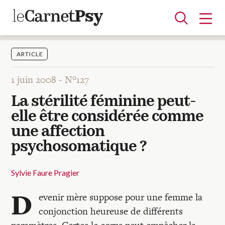
ARTICLE
1 juin 2008 -
N°127
Articles
La stérilité féminine peut-
A la une
Adolescence
Dispositif
Enfance
Périnatalité
Psychanalyse
Psychopathologie
Soin
elle être considérée comme
Dossiers
une affection
psychosomatique ?
Auteurs
Sylvie Faure Pragier
Blocs-notes
D
evenir mère suppose pour une femme la
conjonction heureuse de différents