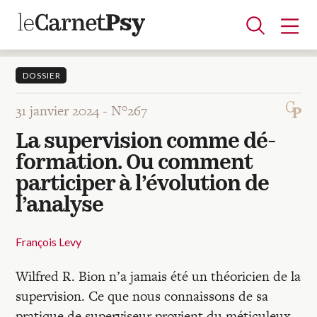
DOSSIER
31 janvier 2024 -
N°267
Articles
La supervision comme dé-
A la une
Adolescence
Dispositif
Enfance
Périnatalité
Psychanalyse
Psychopathologie
Soin
formation. Ou comment
Dossiers
participer à l’évolution de
l’analyse
Auteurs
François Levy
Blocs-notes
Wilfred R. Bion n’a jamais été un théoricien de la
supervision. Ce que nous connaissons de sa
pratique de superviseur provient du méticuleux