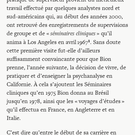
Recherches
travail effectué par quelques analystes nord et
sud-américains qui, au début des années 2000,
Entretiens
ont retrouvé des enregistrements de supervisions
de groupe et de «
séminaires cliniques
» qu’il
¹
anima à Los Angeles en avril 1967
. Sans doute
Revues
cette première visite fut-elle d’ailleurs
suffisamment convaincante pour que Bion
Colloque
prenne, l’année suivante, la décision de vivre, de
pratiquer et d’enseigner la psychanalyse en
Californie. À cela s’ajoutent les Séminaires
Mon panier
cliniques qu’en 1975 Bion donna au Brésil
jusqu’en 1978, ainsi que les « voyages d’études »
Mon compte
qu’il effectua en France, en Angleterre et en
Italie.
C’est dire qu’entre le début de sa carrière en