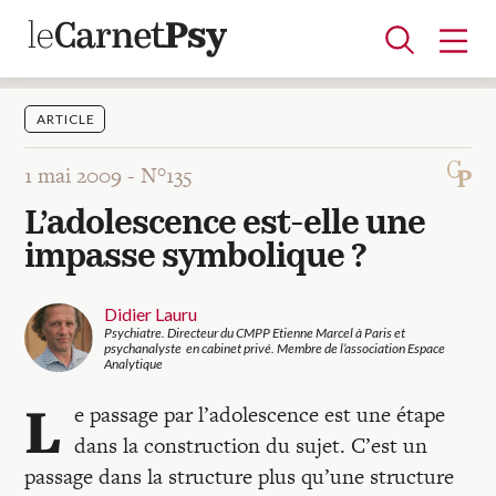
ARTICLE
1 mai 2009 -
N°135
Articles
L’adolescence est-elle une
A la une
Adolescence
Dispositif
Enfance
Périnatalité
Psychanalyse
Psychopathologie
Soin
impasse symbolique ?
Dossiers
Didier Lauru
Psychiatre. Directeur du CMPP Etienne Marcel à Paris et
Auteurs
psychanalyste en cabinet privé. Membre de l’association Espace
Analytique
L
e passage par l’adolescence est une étape
Blocs-notes
dans la construction du sujet. C’est un
passage dans la structure plus qu’une structure