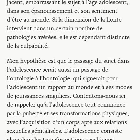
Recherches
jacent, embarrassant le sujet à l’âge adolescent,
dans son épanouissement et son sentiment
d’être au monde. Si la dimension de la honte
Entretiens
intervient dans un certain nombre de
pathologies avérées, elle est cependant distincte
Revues
de la culpabilité.
Mon hypothèse est que le passage du sujet dans
Colloque
l’adolescence serait aussi un passage de
l’ontologie à l’hontologie, qui signerait pour
l’adolescent un rapport au monde et à ses modes
Mon panier
de jouissances singuliers. Contentons-nous ici
de rappeler qu’à l’adolescence tout commence
Mon compte
par la puberté et ses transformations physiques,
avec l’acquisition d’un corps apte aux relations
sexuelles génitalisées. L’adolescence consiste
alors dans les transformations psychiques