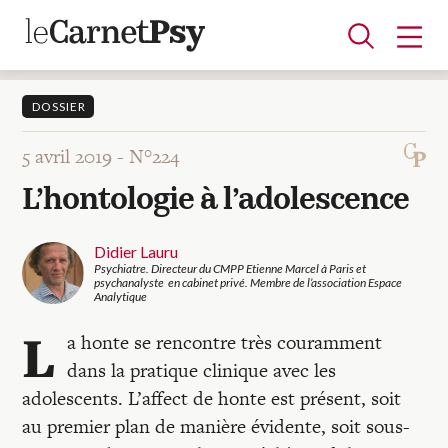
DOSSIER
5 avril 2019 -
N°224
Articles
L’hontologie à l’adolescence
A la une
Adolescence
Dispositif
Enfance
Périnatalité
Psychanalyse
Psychopathologie
Soin
Dossiers
Didier Lauru
Psychiatre. Directeur du CMPP Etienne Marcel à Paris et
psychanalyste en cabinet privé. Membre de l’association Espace
Analytique
Auteurs
L
a honte se rencontre très couramment
dans la pratique clinique avec les
Blocs-notes
adolescents. L’affect de honte est présent, soit
au premier plan de manière évidente, soit sous-