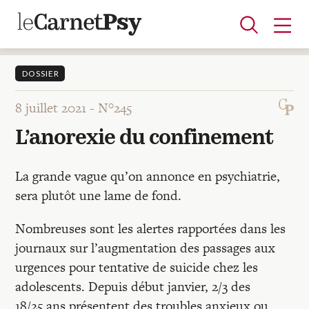
DOSSIER
8 juillet 2021 -
N°245
Articles
L’anorexie du confinement
A la une
Adolescence
Dispositif
Enfance
Périnatalité
Psychanalyse
Psychopathologie
Soin
Dossiers
La grande vague qu’on annonce en psychiatrie,
sera plutôt une lame de fond.
Auteurs
Nombreuses sont les alertes rapportées dans les
journaux sur l’augmentation des passages aux
Blocs-notes
urgences pour tentative de suicide chez les
adolescents. Depuis début janvier, 2/3 des
18/25 ans présentent des troubles anxieux ou