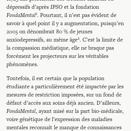
Recherches
dépressifs d’après
IPSO
et la fondation
1
FondaMental
. Pourtant, il n’est pas évident de
Entretiens
savoir à quel point il y a augmentation, puisqu’en
2005 on dénombrait 80 % de jeunes
2
anxiodepressifs, au même âge
. C’est la limite de
Revues
la compassion médiatique, elle ne braque pas
forcément les projecteurs sur les véritables
Colloque
phénomènes.
Toutefois, il est certain que la population
Mon panier
étudiante a particulièrement été impactée par les
mesures de restriction imposées, sur un fond de
défaut d’accès aux soins déjà ancien. D’ailleurs,
Mon compte
FondaMental
, ayant misé sur la part bio-médicale,
voire génétique de l’expression des maladies
mentales reconnaît le manque de connaissances