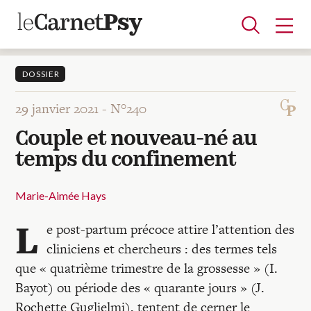
DOSSIER
29 janvier 2021 -
N°240
Articles
Couple et nouveau-né au
A la une
Adolescence
Dispositif
Enfance
Périnatalité
Psychanalyse
Psychopathologie
Soin
temps du confinement
Dossiers
Marie-Aimée Hays
Auteurs
L
e post-partum précoce attire l’attention des
cliniciens et chercheurs : des termes tels
Blocs-notes
que « quatrième trimestre de la grossesse » (I.
Bayot) ou période des « quarante jours » (J.
Rochette Guglielmi), tentent de cerner le