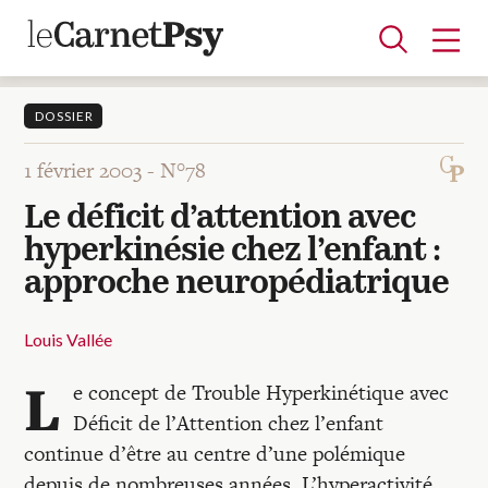
DOSSIER
1 février 2003 -
N°78
Articles
Le déficit d’attention avec
A la une
Adolescence
Dispositif
Enfance
Périnatalité
Psychanalyse
Psychopathologie
Soin
hyperkinésie chez l’enfant :
Dossiers
approche neuropédiatrique
Auteurs
Louis Vallée
L
e concept de Trouble Hyperkinétique avec
Blocs-notes
Déficit de l’Attention chez l’enfant
continue d’être au centre d’une polémique
depuis de nombreuses années. L’hyperactivité