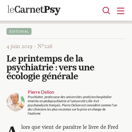
ÉDITORIAL
4 juin 2019 -
N°226
Articles
Le printemps de la
A la une
Adolescence
Dispositif
Enfance
Périnatalité
Psychanalyse
Psychopathologie
Soin
psychiatrie : vers une
Dossiers
écologie générale
Auteurs
Pierre Delion
Psychiatre, professeur des universités-praticien hospitalier
émérite en pédopsychiatrie à l'université Lille-II et
psychanalyste français, Pierre Delion est considéré comme l'un
des cliniciens les plus reconnus sur la prise en charge de
Blocs-notes
l'autisme
A
lors que vient de paraître le livre de Fred