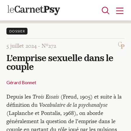
DOSSIER
5 juillet 2024 -
N°272
Articles
L’emprise sexuelle dans le
A la une
Adolescence
Dispositif
Enfance
Périnatalité
Psychanalyse
Psychopathologie
Soin
couple
Dossiers
Gérard Bonnet
Auteurs
Depuis les
Trois Essais
(Freud, 1905) et suite à la
définition du
Vocabulaire de la psychanalyse
Blocs-notes
(Laplanche et Pontalis, 1968), on aborde
généralement la question de l’emprise dans le
couple en partant du rôle joué par les pulsions