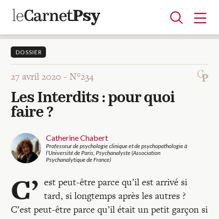
DOSSIER
27 avril 2020 -
N°234
Articles
Les Interdits : pour quoi
A la une
Adolescence
Dispositif
Enfance
Périnatalité
Psychanalyse
Psychopathologie
Soin
faire ?
Dossiers
Catherine Chabert
Professeur de psychologie clinique et de psychopathologie à
Auteurs
l’Université de Paris, Psychanalyste (Association
Psychanalytique de France)
C’
est peut-être parce qu’il est arrivé si
Blocs-notes
tard, si longtemps après les autres ?
C’est peut-être parce qu’il était un petit garçon si