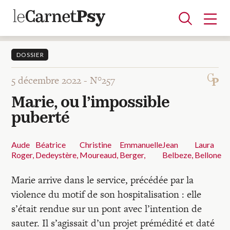
DOSSIER
5 décembre 2022 -
N°257
Articles
Marie, ou l’impossible
A la une
Adolescence
Dispositif
Enfance
Périnatalité
Psychanalyse
Psychopathologie
Soin
puberté
Dossiers
Aude
Béatrice
Christine
Emmanuelle
Jean
Laura
Roger
Dedeystère
Moureaud
Berger
Belbeze
Bellone
Auteurs
Marie arrive dans le service, précédée par la
Blocs-notes
violence du motif de son hospitalisation : elle
s’était rendue sur un pont avec l’intention de
sauter. Il s’agissait d’un projet prémédité et daté