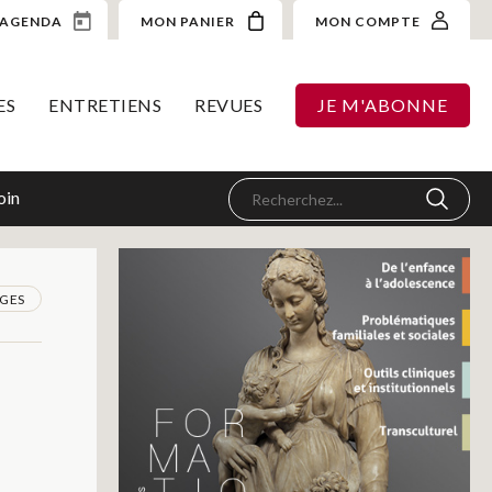
AGENDA
MON PANIER
MON COMPTE
ES
ENTRETIENS
REVUES
JE M'ABONNE
oin
GES