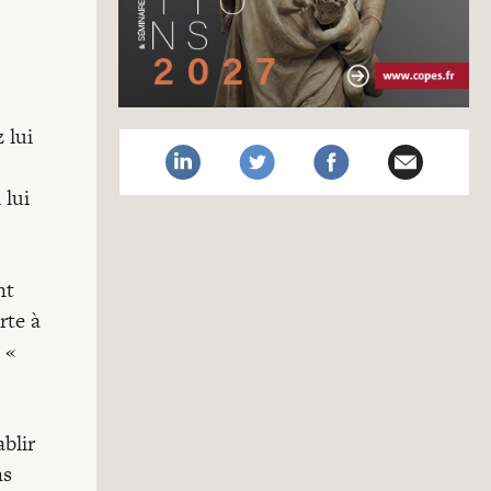
 lui
 lui
nt
rte à
 «
ablir
ns