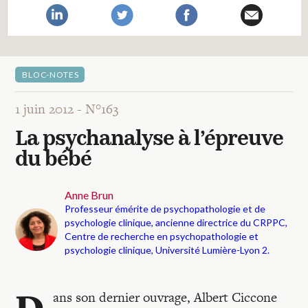
Recherches
Entretiens
BLOC-NOTES
Revues
1 juin 2012 -
N°163
La psychanalyse à l’épreuve
Colloque
du bébé
Mon panier
Anne Brun
Professeur émérite de psychopathologie et de
psychologie clinique, ancienne directrice du CRPPC,
Centre de recherche en psychopathologie et
Mon compte
psychologie clinique, Université Lumière-Lyon 2.
D
ans son dernier ouvrage, Albert Ciccone