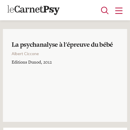
La psychanalyse à l'épreuve du bébé
Articles
Albert Ciccone
A la une
Adolescence
Dispositif
Enfance
Périnatalité
Psychanalyse
Psychopathologie
Soin
Editions Dunod, 2012
Dossiers
Auteurs
Blocs-notes