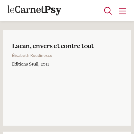
Lacan, envers et contre tout
Articles
Élisabeth Roudinesco
A la une
Adolescence
Dispositif
Enfance
Périnatalité
Psychanalyse
Psychopathologie
Soin
Editions Seuil, 2011
Dossiers
Auteurs
Blocs-notes