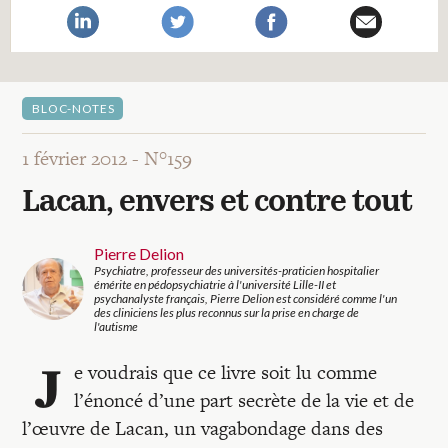
Recherches
Entretiens
BLOC-NOTES
Revues
1 février 2012 -
N°159
Lacan, envers et contre tout
Colloque
Pierre Delion
Psychiatre, professeur des universités-praticien hospitalier
Mon panier
émérite en pédopsychiatrie à l'université Lille-II et
psychanalyste français, Pierre Delion est considéré comme l'un
des cliniciens les plus reconnus sur la prise en charge de
l'autisme
Mon compte
J
e voudrais que ce livre soit lu comme
l’énoncé d’une part secrète de la vie et de
l’œuvre de Lacan, un vagabondage dans des