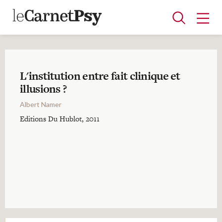
L'institution entre fait clinique et
Articles
illusions ?
A la une
Adolescence
Dispositif
Enfance
Périnatalité
Psychanalyse
Psychopathologie
Soin
Albert Namer
Dossiers
Editions Du Hublot, 2011
Auteurs
Blocs-notes