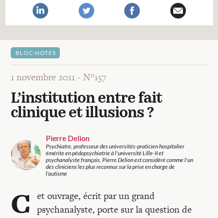
Recherches
Entretiens
BLOC-NOTES
Revues
1 novembre 2011 -
N°157
L’institution entre fait
Colloque
clinique et illusions ?
Mon panier
Pierre Delion
Psychiatre, professeur des universités-praticien hospitalier
émérite en pédopsychiatrie à l'université Lille-II et
psychanalyste français, Pierre Delion est considéré comme l'un
des cliniciens les plus reconnus sur la prise en charge de
Mon compte
l'autisme
C
et ouvrage, écrit par un grand
psychanalyste, porte sur la question de