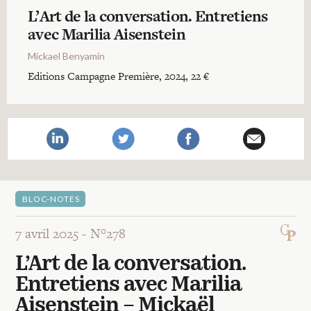
Recherches
L’Art de la conversation. Entretiens
avec Marilia Aisenstein
Entretiens
Mickael Benyamin
Editions Campagne Première, 2024, 22 €
Revues
Colloque
Mon panier
BLOC-NOTES
7 avril 2025 -
N°278
Mon compte
L’Art de la conversation.
Entretiens avec Marilia
Aisenstein – Mickaël