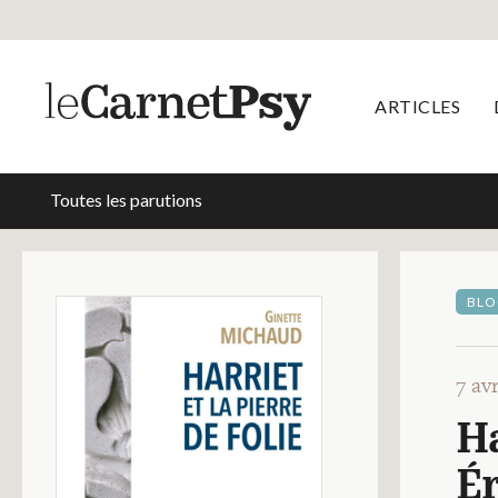
ARTICLES
Toutes les parutions
BLO
7 av
Ha
Ér