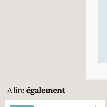
A lire
également