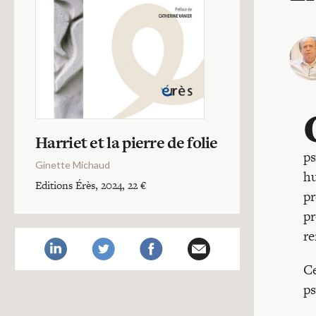
Harriet et la pierre de folie
ps
Ginette Michaud
hu
Editions Érès, 2024, 22 €
pr
pr
re
Ce
ps