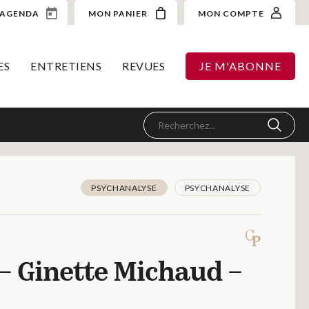
AGENDA
MON PANIER
MON COMPTE
ES
ENTRETIENS
REVUES
JE M'ABONNE
PSYCHANALYSE
PSYCHANALYSE
e – Ginette Michaud –