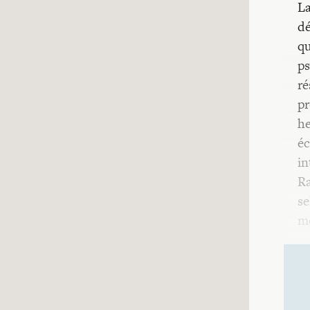
La
dé
qu
ps
ré
pr
he
éc
in
Ra
se
m