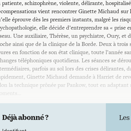
 patiente, schizophrène, violente, délirante, hospitalis
compensations vient rencontrer Ginette Michaud sur le
’elle éprouve dès les premiers instants, malgré les risq
ychopathologie, elle décide d’entreprendre sa « prise en
seau. Une auxiliaire, Thérèse, un psychiatre, Oury, e
oche ainsi que de la clinique de la Borde. Deux à trois 
ures en fonction de son état clinique, toute l’année sa
hanges téléphoniques quotidiens. Les séances se déroul
termédiaires, parfois au sol lors des crises délirantes, 
pidement, Ginette Michaud demande à Harriet de reveni
lon la technique prônée par Pankow, tout en adaptant s
oments…
Déjà abonné ?
Les
Identifiant