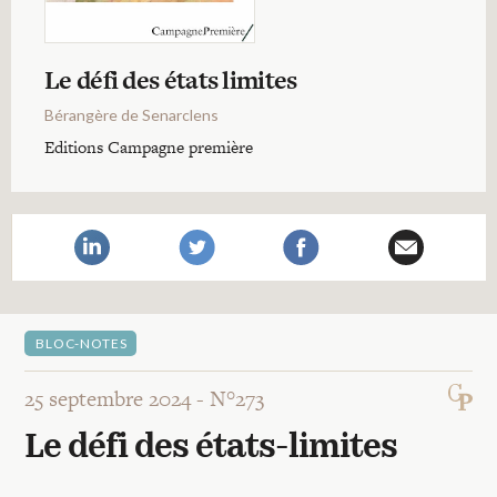
Recherches
Le défi des états limites
Entretiens
Bérangère de Senarclens
Editions Campagne première
Revues
Colloque
Mon panier
BLOC-NOTES
Mon compte
25 septembre 2024 -
N°273
Le défi des états-limites