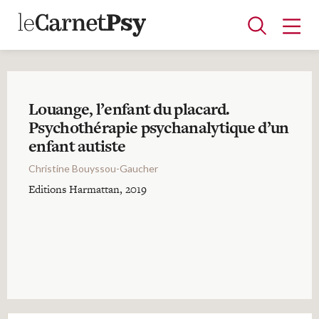
Louange, l’enfant du placard.
Articles
Psychothérapie psychanalytique d’un
enfant autiste
A la une
Adolescence
Dispositif
Enfance
Périnatalité
Psychanalyse
Psychopathologie
Soin
Dossiers
Christine Bouyssou-Gaucher
Editions Harmattan, 2019
Auteurs
Blocs-notes