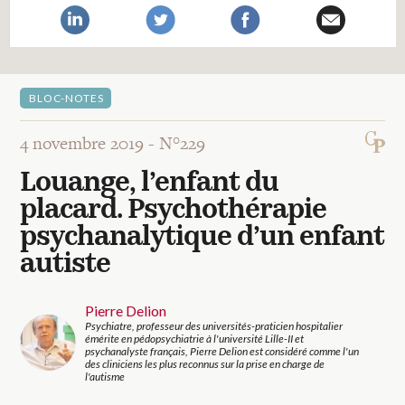
Recherches
Entretiens
BLOC-NOTES
Revues
4 novembre 2019 -
N°229
Louange, l’enfant du
Colloque
placard. Psychothérapie
psychanalytique d’un enfant
Mon panier
autiste
Pierre Delion
Mon compte
Psychiatre, professeur des universités-praticien hospitalier
émérite en pédopsychiatrie à l'université Lille-II et
psychanalyste français, Pierre Delion est considéré comme l'un
des cliniciens les plus reconnus sur la prise en charge de
l'autisme