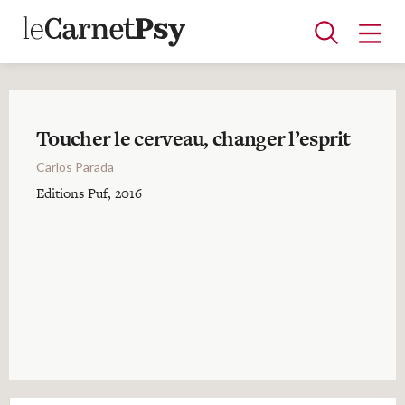
Toucher le cerveau, changer l’esprit
Articles
Carlos Parada
A la une
Adolescence
Dispositif
Enfance
Périnatalité
Psychanalyse
Psychopathologie
Soin
Editions Puf, 2016
Dossiers
Auteurs
Blocs-notes