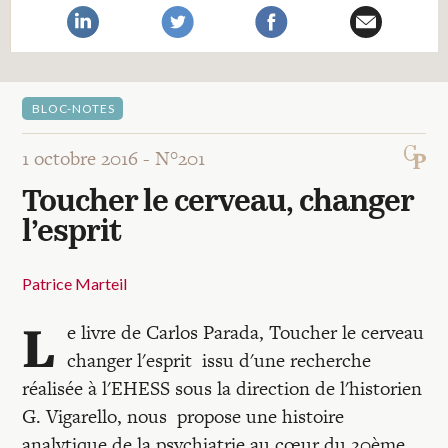
Recherches
Entretiens
BLOC-NOTES
Revues
1 octobre 2016 -
N°201
Toucher le cerveau, changer
Colloque
l’esprit
Mon panier
Patrice Marteil
L
e livre de Carlos Parada, Toucher le cerveau
Mon compte
changer l'esprit issu d'une recherche
réalisée à l'EHESS sous la direction de l'historien
G. Vigarello, nous propose une histoire
analytique de la psychiatrie au cœur du 20ème