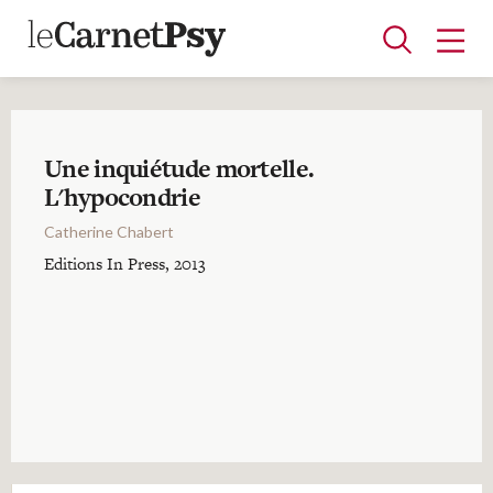
Une inquiétude mortelle.
Articles
L'hypocondrie
A la une
Adolescence
Dispositif
Enfance
Périnatalité
Psychanalyse
Psychopathologie
Soin
Catherine Chabert
Dossiers
Editions In Press, 2013
Auteurs
Blocs-notes