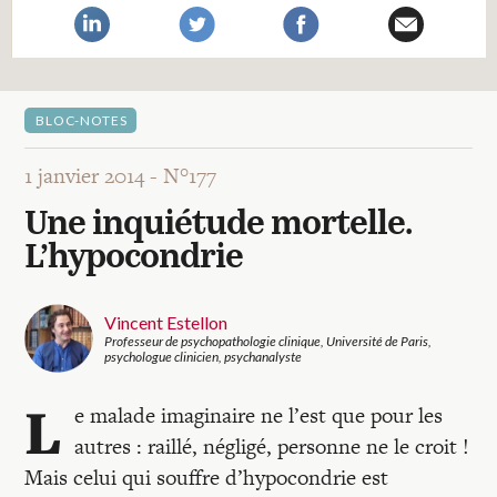
Recherches
Entretiens
BLOC-NOTES
Revues
1 janvier 2014 -
N°177
Une inquiétude mortelle.
Colloque
L’hypocondrie
Mon panier
Vincent Estellon
Professeur de psychopathologie clinique, Université de Paris,
psychologue clinicien, psychanalyste
Mon compte
L
e malade imaginaire ne l’est que pour les
autres : raillé, négligé, personne ne le croit !
Mais celui qui souffre d’hypocondrie est