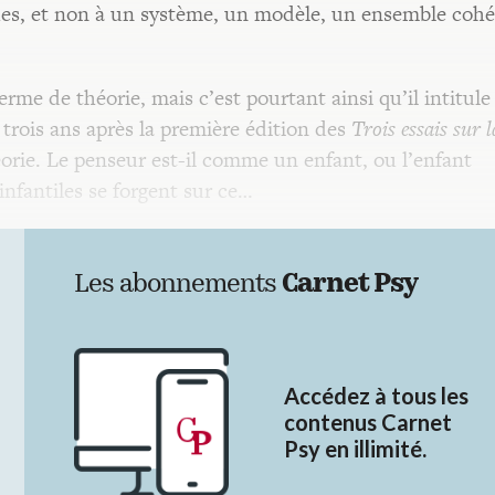
vues, et non à un système, un modèle, un ensemble coh
erme de théorie, mais c’est pourtant ainsi qu’il intitule
 trois ans après la première édition des
Trois essais sur l
théorie. Le penseur est-il comme un enfant, ou l’enfant
nfantiles se forgent sur ce…
Les abonnements
Carnet Psy
Accédez à tous les
contenus Carnet
Psy en illimité.