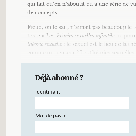
qui fait qu’on n’aboutit qu’à une série de 
de concepts.
Freud, on le sait, n’aimait pas beaucoup le t
texte «
Les théories sexuelles infantiles
», paru
théorie sexuelle
: le sexuel est le lieu de la 
comme un penseur ? Les théories sexuelles i
Déjà abonné ?
Identifiant
Mot de passe