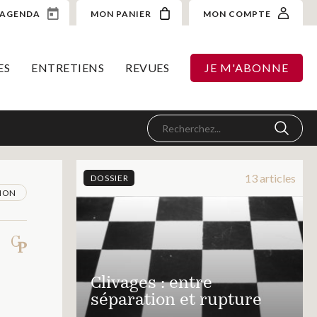
AGENDA
MON PANIER
MON COMPTE
ES
ENTRETIENS
REVUES
JE M'ABONNE
13 articles
DOSSIER
ION
Clivages : entre
séparation et rupture