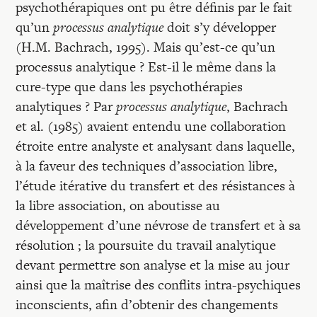
Recherches
psychothérapiques ont pu être définis par le fait
qu’un
processus analytique
doit s’y développer
(H.M. Bachrach, 1995). Mais qu’est-ce qu’un
Entretiens
processus analytique ? Est-il le même dans la
cure-type que dans les psychothérapies
Revues
analytiques ? Par
processus analytique
, Bachrach
et al. (1985) avaient entendu une collaboration
étroite entre analyste et analysant dans laquelle,
Colloque
à la faveur des techniques d’association libre,
l’étude itérative du transfert et des résistances à
Mon panier
la libre association, on aboutisse au
développement d’une névrose de transfert et à sa
résolution ; la poursuite du travail analytique
Mon compte
devant permettre son analyse et la mise au jour
ainsi que la maîtrise des conflits intra-psychiques
inconscients, afin d’obtenir des changements