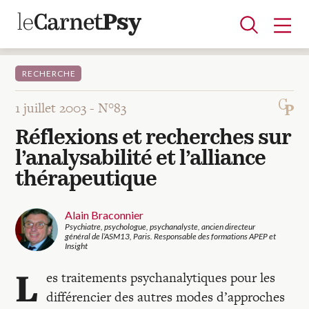
RECHERCHE
1 juillet 2003 -
N°83
Articles
Réflexions et recherches sur
A la une
Adolescence
Dispositif
Enfance
Périnatalité
Psychanalyse
Psychopathologie
Soin
l’analysabilité et l’alliance
Dossiers
thérapeutique
Auteurs
Alain Braconnier
Psychiatre, psychologue, psychanalyste, ancien directeur
général de l’ASM13, Paris. Responsable des formations APEP et
Insight
Blocs-notes
L
es traitements psychanalytiques pour les
différencier des autres modes d’approches