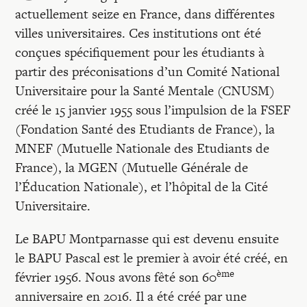
Recherches
actuellement seize en France, dans différentes
villes universitaires. Ces institutions ont été
Entretiens
conçues spécifiquement pour les étudiants à
partir des préconisations d’un Comité National
Universitaire pour la Santé Mentale (CNUSM)
Revues
créé le 15 janvier 1955 sous l’impulsion de la FSEF
(Fondation Santé des Etudiants de France), la
Colloque
MNEF (Mutuelle Nationale des Etudiants de
France), la MGEN (Mutuelle Générale de
l’Éducation Nationale), et l’hôpital de la Cité
Mon panier
Universitaire.
Le BAPU Montparnasse qui est devenu ensuite
Mon compte
le BAPU Pascal est le premier à avoir été créé, en
ème
février 1956. Nous avons fêté son 60
anniversaire en 2016. Il a été créé par une