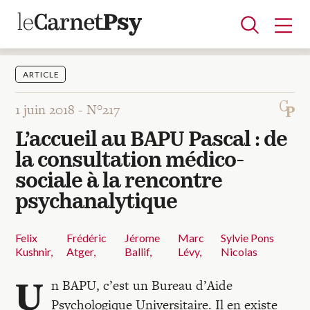
ARTICLE
1 juin 2018 -
N°217
Articles
L’accueil au BAPU Pascal : de
A la une
Adolescence
Dispositif
Enfance
Périnatalité
Psychanalyse
Psychopathologie
Soin
la consultation médico-
Dossiers
sociale à la rencontre
psychanalytique
Auteurs
Felix
Frédéric
Jérome
Marc
Sylvie Pons
Kushnir
Atger
Ballif
Lévy
Nicolas
Blocs-notes
U
n BAPU, c’est un Bureau d’Aide
Psychologique Universitaire. Il en existe