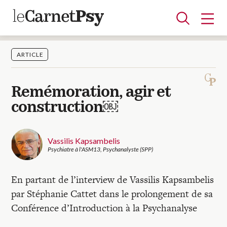
ARTICLE
Articles
Remémoration, agir et
A la une
Adolescence
Dispositif
Enfance
Périnatalité
Psychanalyse
Psychopathologie
Soin
construction￼
Dossiers
Vassilis Kapsambelis
Psychiatre à l'ASM13, Psychanalyste (SPP)
Auteurs
En partant de l’interview de Vassilis Kapsambelis
Blocs-notes
par Stéphanie Cattet dans le prolongement de sa
Conférence d’Introduction à la Psychanalyse