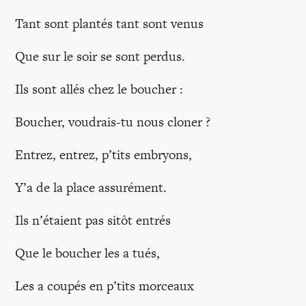
Recherches
Tant sont plantés tant sont venus
Entretiens
Que sur le soir se sont perdus.
Ils sont allés chez le boucher :
Revues
Boucher, voudrais-tu nous cloner ?
Colloque
Entrez, entrez, p’tits embryons,
Y’a de la place assurément.
Mon panier
Ils n’étaient pas sitôt entrés
Mon compte
Que le boucher les a tués,
Les a coupés en p’tits morceaux