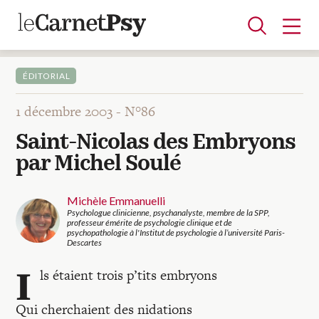
ÉDITORIAL
1 décembre 2003 -
N°86
Articles
Saint-Nicolas des Embryons
A la une
Adolescence
Dispositif
Enfance
Périnatalité
Psychanalyse
Psychopathologie
Soin
par Michel Soulé
Dossiers
Michèle Emmanuelli
Psychologue clinicienne, psychanalyste, membre de la SPP,
Auteurs
professeur émérite de psychologie clinique et de
psychopathologie à l'Institut de psychologie à l’université Paris-
Descartes
I
Blocs-notes
ls étaient trois p’tits embryons
Qui cherchaient des nidations