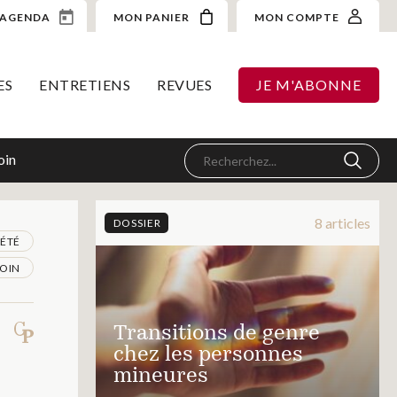
AGENDA
MON PANIER
MON COMPTE
ES
ENTRETIENS
REVUES
JE M'ABONNE
oin
8 articles
DOSSIER
IÉTÉ
OIN
Transitions de genre
chez les personnes
mineures