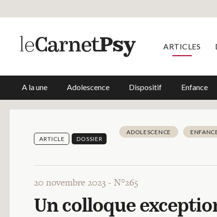
ARTICLES
A la une
Adolescence
Dispositif
Enfance
ADOLESCENCE
ENFANC
ARTICLE
DOSSIER
20 novembre 2023 -
N°265
Un colloque exception