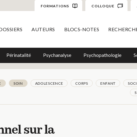
FORMATIONS
COLLOQUE
DOSSIERS
AUTEURS
BLOCS-NOTES
RECHERCH
Périnatalité
Psychanalyse
Psychopathologie
S
E
SOIN
ADOLESCENCE
CORPS
ENFANT
SOC
S
nel sur la