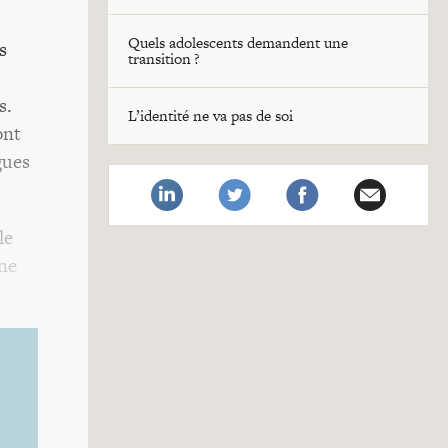
Quels adolescents demandent une
s
transition ?
s.
L’identité ne va pas de soi
ont
gues
le
une