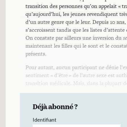
transition des personnes qu’on appelait « tra
qu’aujourd’hui, les jeunes revendiquent très 
d’un autre genre que le leur. Depuis 10 ans
s’accroissent tandis que les listes d’attente
On constate par ailleurs une inversion du
s
maintenant les filles qui le sont et le const
présents.
Pour autant, aucun participant ne dénie l’ex
sentiment « d’être » de l’autre sexe est au
transition médicale. Mais, dans la plupart 
Déjà abonné ?
Identifiant