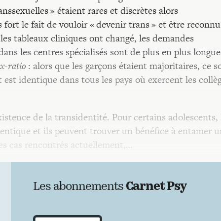
nssexuelles » étaient rares et discrètes alors
fort le fait de vouloir « devenir trans » et être reconnu
, les tableaux cliniques ont changé, les demandes
 dans les centres spécialisés sont de plus en plus longue
ex-ratio
: alors que les garçons étaient majoritaires, ce s
at est identique dans tous les pays où exercent les collè
istence de la transidentité. Pour certains adolescents, 
thentique et ils peuvent trouver un bénéfice à entamer 
des cas rencontrés actuellement,…
Les abonnements
Carnet Psy