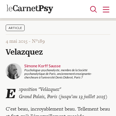
ARTICLE
4 mai 2015 -
N°189
Articles
Velazquez
A la une
Adolescence
Dispositif
Enfance
Périnatalité
Psychanalyse
Psychopathologie
Soin
Dossiers
Simone Korff Sausse
Psychologue-psychanalyste, membre de la Société
psychanalytique de Paris, anciennement enseignante-
chercheure à l’université Denis Diderot, Paris 7
Auteurs
E
xposition "Velàzquez"
Grand Palais, Paris (jusqu’au 13 juillet 2015)
Blocs-notes
C’est beau, incroyablement beau. Tellement beau