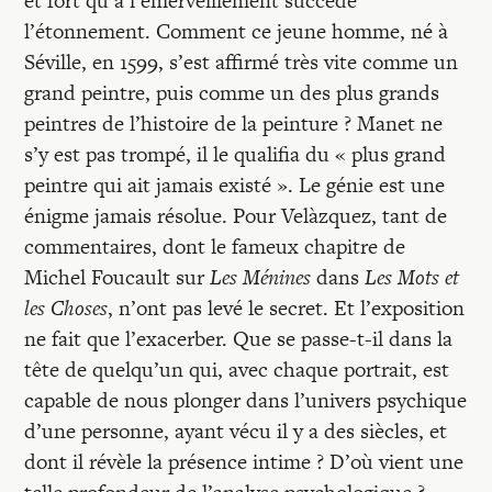
et fort qu’à l’émerveillement succède
Recherches
l’étonnement. Comment ce jeune homme, né à
Séville, en 1599, s’est affirmé très vite comme un
Entretiens
grand peintre, puis comme un des plus grands
peintres de l’histoire de la peinture ? Manet ne
s’y est pas trompé, il le qualifia du « plus grand
Revues
peintre qui ait jamais existé ». Le génie est une
énigme jamais résolue. Pour Velàzquez, tant de
Colloque
commentaires, dont le fameux chapitre de
Michel Foucault sur
Les Ménines
dans
Les Mots et
les Choses
, n’ont pas levé le secret. Et l’exposition
Mon panier
ne fait que l’exacerber. Que se passe-t-il dans la
tête de quelqu’un qui, avec chaque portrait, est
Mon compte
capable de nous plonger dans l’univers psychique
d’une personne, ayant vécu il y a des siècles, et
dont il révèle la présence intime ? D’où vient une