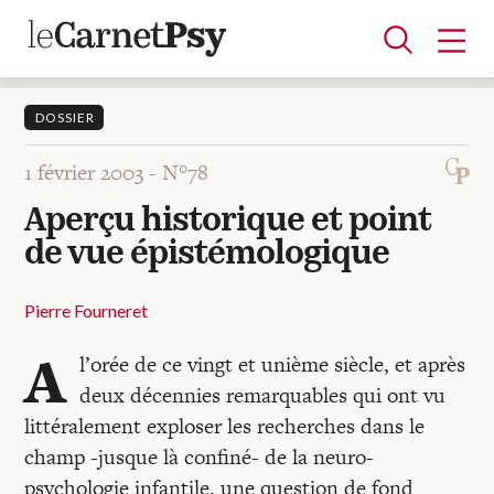
DOSSIER
1 février 2003 -
N°78
Articles
Aperçu historique et point
A la une
Adolescence
Dispositif
Enfance
Périnatalité
Psychanalyse
Psychopathologie
Soin
de vue épistémologique
Dossiers
Pierre Fourneret
Auteurs
A
l’orée de ce vingt et unième siècle, et après
deux décennies remarquables qui ont vu
Blocs-notes
littéralement exploser les recherches dans le
champ -jusque là confiné- de la neuro-
psychologie infantile, une question de fond