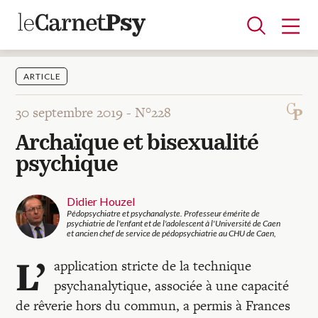
ARTICLE
30 septembre 2019 -
N°228
Articles
Archaïque et bisexualité
A la une
Adolescence
Dispositif
Enfance
Périnatalité
Psychanalyse
Psychopathologie
Soin
psychique
Dossiers
Didier Houzel
Pédopsychiatre et psychanalyste. Professeur émérite de
Auteurs
psychiatrie de l'enfant et de l'adolescent à l'Université de Caen
et ancien chef de service de pédopsychiatrie au CHU de Caen,
L’
application stricte de la technique
Blocs-notes
psychanalytique, associée à une capacité
de rêverie hors du commun, a permis à Frances