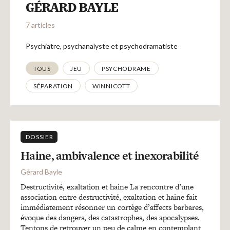
Recherches
GÉRARD BAYLE
7 articles
Entretiens
Psychiatre, psychanalyste et psychodramatiste
Thématiques
TOUS
JEU
PSYCHODRAME
Revues
SÉPARATION
WINNICOTT
Colloque
DOSSIER
Mon panier
Haine, ambivalence et inexorabilité
Gérard Bayle
Mon compte
Destructivité, exaltation et haine La rencontre d’une
association entre destructivité, exaltation et haine fait
immédiatement résonner un cortège d’affects barbares,
évoque des dangers, des catastrophes, des apocalypses.
Tentons de retrouver un peu de calme en contemplant