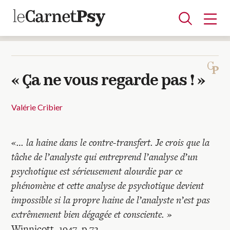
« Ça ne vous regarde pas ! »
Articles
A la une
Adolescence
Dispositif
Enfance
Périnatalité
Psychanalyse
Psychopathologie
Soin
Valérie Cribier
Dossiers
«… la haine dans le contre-transfert. Je crois que la
tâche de l’analyste qui entreprend l’analyse d’un
Auteurs
psychotique est sérieusement alourdie par ce
phénomène et cette analyse de psychotique devient
Blocs-notes
impossible si la propre haine de l’analyste n’est pas
extrêmement bien dégagée et consciente. »
Winnicott, 1947, p.72