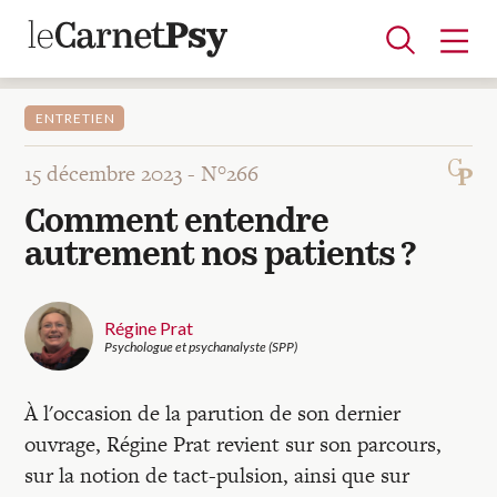
ENTRETIEN
15 décembre 2023 -
N°266
Articles
Comment entendre
A la une
Adolescence
Dispositif
Enfance
Périnatalité
Psychanalyse
Psychopathologie
Soin
autrement nos patients ?
Dossiers
Régine Prat
Auteurs
Psychologue et psychanalyste (SPP)
À l'occasion de la parution de son dernier
Blocs-notes
ouvrage, Régine Prat revient sur son parcours,
sur la notion de tact-pulsion, ainsi que sur