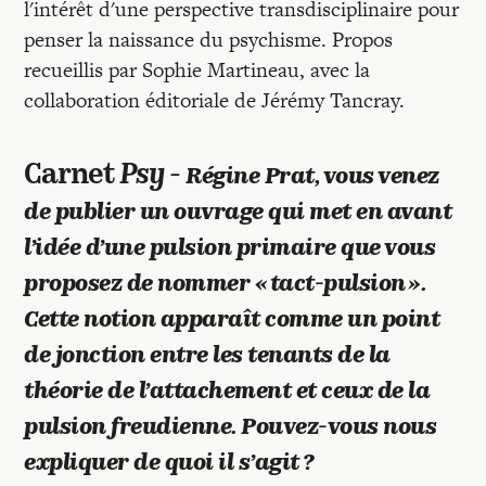
Recherches
l'intérêt d'une perspective transdisciplinaire pour
penser la naissance du psychisme. Propos
recueillis par Sophie Martineau, avec la
Entretiens
collaboration éditoriale de Jérémy Tancray.
Revues
Carnet
Psy
-
Régine Prat, vous venez
de publier un ouvrage qui met en avant
Colloque
l’idée d’une pulsion primaire que vous
proposez de nommer « tact-pulsion ».
Mon panier
Cette notion apparaît comme un point
de jonction entre les tenants de la
Mon compte
théorie de l’attachement et ceux de la
pulsion freudienne. Pouvez-vous nous
expliquer de quoi il s’agit ?