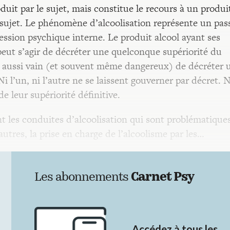
duit par le sujet, mais constitue le recours à un produi
 sujet. Le phénomène d’alcoolisation représente un pas
ression psychique interne. Le produit alcool ayant ses
peut s’agir de décréter une quelconque supériorité du
st aussi vain (et souvent même dangereux) de décréter 
i l’un, ni l’autre ne se laissent gouverner par décret. N
 de leur supériorité définitive.
t les conduites d’alcoolisation qui sont problématiques
autres, la prise en charge de l’alcoolisme par les…
Les abonnements
Carnet Psy
Accédez à tous les