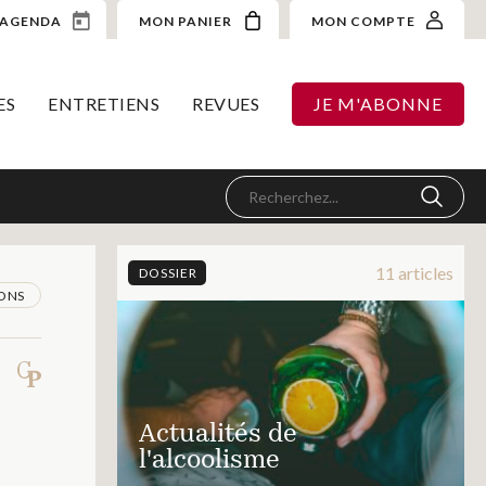
AGENDA
MON PANIER
MON COMPTE
ES
ENTRETIENS
REVUES
JE M'ABONNE
11 articles
DOSSIER
ONS
Actualités de
l'alcoolisme