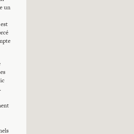
me un
 est
orcé
ompte
e
des
ic
.
ment
nels