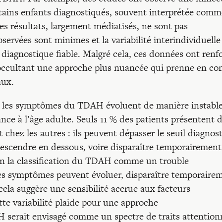
ertains enfants diagnostiqués, souvent interprétée com
es résultats, largement médiatisés, ne sont pas
bservées sont minimes et la variabilité interindividuelle
n diagnostique fiable. Malgré cela, ces données ont renf
, occultant une approche plus nuancée qui prenne en c
aux.
ue les symptômes du TDAH évoluent de manière instabl
ance à l’âge adulte. Seuls 11 % des patients présentent 
chez les autres : ils peuvent dépasser le seuil diagnost
escendre en dessous, voire disparaître temporairement
on la classification du TDAH comme un trouble
les symptômes peuvent évoluer, disparaître temporaire
 cela suggère une sensibilité accrue aux facteurs
te variabilité plaide pour une approche
 serait envisagé comme un spectre de traits attention