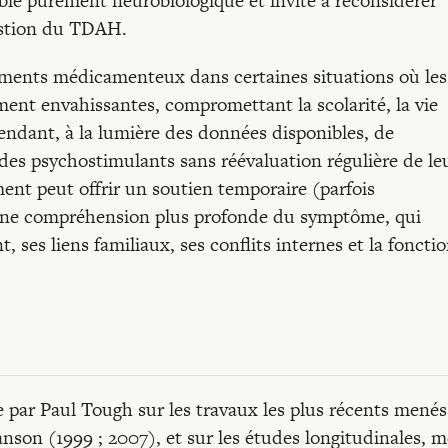
ble purement neurobiologique et invite à reconsidérer
estion du TDAH.
raitements médicamenteux dans certaines situations où les
ment envahissantes, compromettant la scolarité, la vie
ependant, à la lumière des données disponibles, de
des psychostimulants sans réévaluation régulière de le
ment peut offrir un soutien temporaire (parfois
à une compréhension plus profonde du symptôme, qui
, ses liens familiaux, ses conflits internes et la foncti
te par Paul Tough sur les travaux les plus récents menés
son (1999 ; 2007), et sur les études longitudinales, m