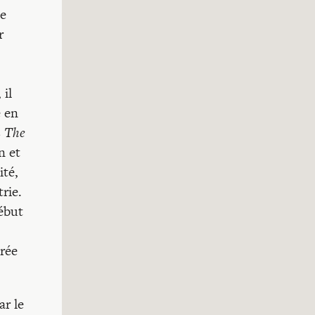
me
r
 il
e en
s
The
n et
ité,
rie.
ébut
trée
ar le