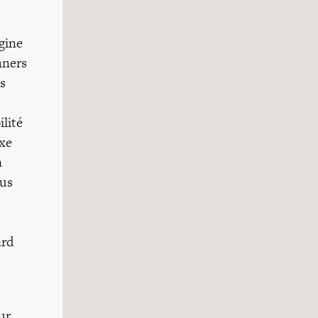
gine
nners
s
ilité
exe
a
lus
ard
ur