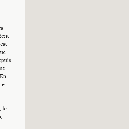
es
ient
 est
que
epuis
nt
 En
de
 le
,