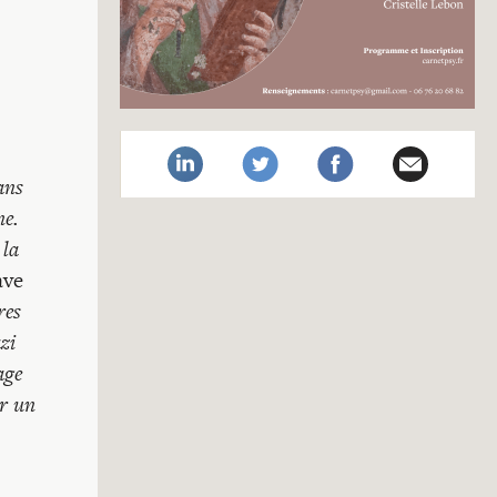
ans
ne.
 la
ve
res
zi
age
ar un