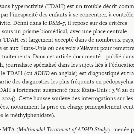
u sans hyperactivité (TDAH) est un trouble décrit com
ar l’incapacité des enfants à se concentrer, à contrôle
ivité. Défini dans le
DSM-5
, il repose sur des critères
sous un prisme biomédical, avec une place centrale
 du TDAH est largement accepté dans de nombreux pays,
et aux États-Unis où des voix s’élèvent pour remettr
es traitements. Dans cet article documenté – publié dan
, journaliste spécialisé dans les sujets liés à l’éducatio
nt le TDAH (ou
ADHD
en anglais) est diagnostiqué et tra
partie des diagnostics les plus fréquents en pédopsychiat
TDAH a fortement augmenté (aux États-Unis : 3 % au d
 2024). Cette hausse soulève des interrogations sur les
ociées, notamment la prise en charge principalement cen
ue le méthylphénidate).
de MTA (
Multimodal Treatment of ADHD Study
), menée p