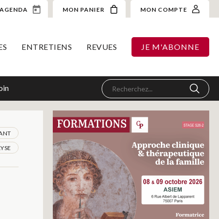
AGENDA
MON PANIER
MON COMPTE
ES
ENTRETIENS
REVUES
JE M'ABONNE
oin
ANT
YSE