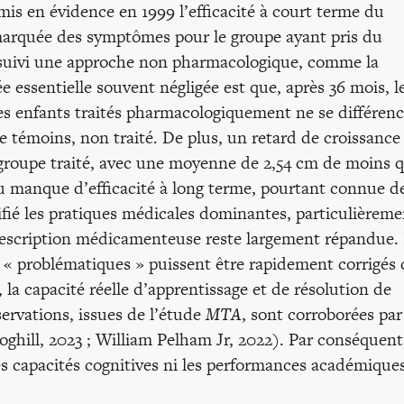
 mis en évidence en 1999 l’efficacité à court terme du
arquée des symptômes pour le groupe ayant pris du
t suivi une approche non pharmacologique, comme la
essentielle souvent négligée est que, après 36 mois, l
es enfants traités pharmacologiquement ne se différenc
e témoins, non traité. De plus, un retard de croissance
groupe traité, avec une moyenne de 2,54 cm de moins 
u manque d’efficacité à long terme, pourtant connue d
ié les pratiques médicales dominantes, particulièreme
rescription médicamenteuse reste largement répandue.
 « problématiques » puissent être rapidement corrigés 
 la capacité réelle d’apprentissage et de résolution de
ervations, issues de l’étude
MTA
, sont corroborées par
hill, 2023 ; William Pelham Jr, 2022). Par conséquent,
s capacités cognitives ni les performances académiques