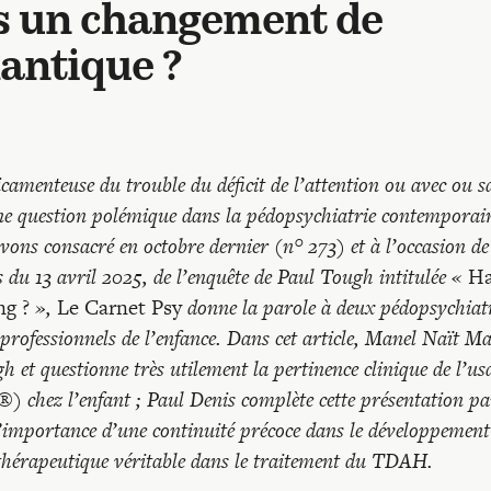
rs un changement de
lantique ?
amenteuse du trouble du déficit de l’attention ou avec ou s
e question polémique dans la pédopsychiatrie contemporai
ons consacré en octobre dernier (n° 273) et à l’occasion de
du 13 avril 2025, de l’enquête de Paul Tough intitulée «
Ha
ng ?
»,
Le Carnet Psy
donne la parole à deux pédopsychiat
professionnels de l’enfance. Dans cet article, Manel Naït Ma
gh et questionne très utilement la pertinence clinique de l’us
®) chez l’enfant ; Paul Denis complète cette présentation p
importance d’une continuité précoce dans le développement
thérapeutique véritable dans le traitement du TDAH.