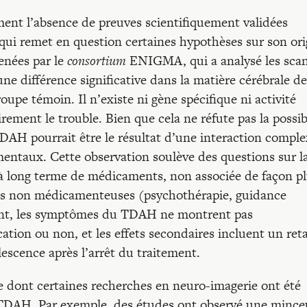
ment l’absence de preuves scientifiquement validées
ui remet en question certaines hypothèses sur son ori
enées par le
consortium
ENIGMA, qui a analysé les sca
ne différence significative dans la matière cérébrale de
upe témoin. Il n’existe ni gène spécifique ni activité
irement le trouble. Bien que cela ne réfute pas la possib
TDAH pourrait être le résultat d’une interaction compl
mentaux. Cette observation soulève des questions sur l
 à long terme de médicaments, non associée de façon p
ues non médicamenteuses (psychothérapie, guidance
ement, les symptômes du TDAH ne montrent pas
ication ou non, et les effets secondaires incluent un ret
lescence après l’arrêt du traitement.
re dont certaines recherches en neuro-imagerie ont été
u TDAH. Par exemple, des études ont observé une mince