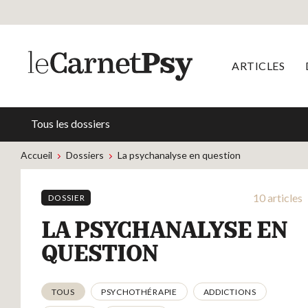
ARTICLES
Tous les dossiers
Accueil
Dossiers
La psychanalyse en question
10 articles
DOSSIER
LA PSYCHANALYSE EN
QUESTION
Thématiques
TOUS
PSYCHOTHÉRAPIE
ADDICTIONS