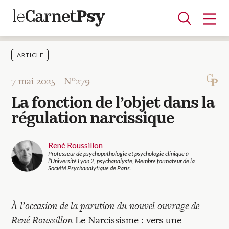
ARTICLE
7 mai 2025 -
N°279
Articles
La fonction de l’objet dans la
A la une
Adolescence
Dispositif
Enfance
Périnatalité
Psychanalyse
Psychopathologie
Soin
régulation narcissique
Dossiers
René Roussillon
Professeur de psychopathologie et psychologie clinique à
Auteurs
l’Université Lyon 2, psychanalyste, Membre formateur de la
Société Psychanalytique de Paris.
Blocs-notes
À l’occasion de la parution du nouvel ouvrage de
René Roussillon
Le Narcissisme : vers une