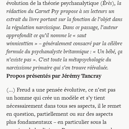
Recherches
évolution de la théorie psychanalytique
(Érès), la
rédaction du Carnet Psy propose à ses lecteurs un
extrait du livre portant sur la fonction de l’objet dans
Entretiens
la régulation narcissique. Dans ce passage, l’auteur
approfondit ce qu’il nomme le « saut
Revues
winnicottien » – généralement consacré par la célèbre
formule du psychanalyste britannique : « Un bébé, ça
n’existe pas ». C’est toute la métapsychologie du
Colloque
narcissisme primaire qui s’en trouve réévaluée.
Propos présentés par
Jérémy Tancray
Mon panier
(...) Freud a une pensée évolutive, ce n’est pas
un homme qui crée un modèle et s’y tient
Mon compte
nécessairement dans tous ses aspects, il le remet
en question, partiellement ou sur des aspects
plus fondamentaux – en particulier sous la