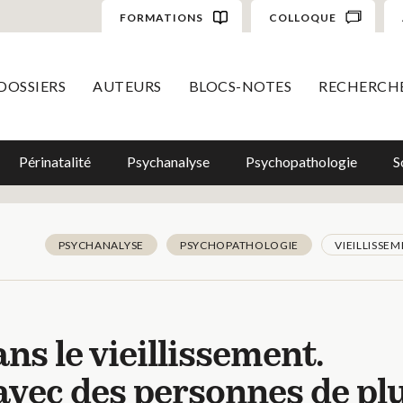
FORMATIONS
COLLOQUE
DOSSIERS
AUTEURS
BLOCS-NOTES
RECHERCH
Périnatalité
Psychanalyse
Psychopathologie
S
PSYCHANALYSE
PSYCHOPATHOLOGIE
VIEILLISSE
ns le vieillissement.
avec des personnes de pl