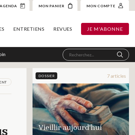
AGENDA
MON PANIER
MON COMPTE
ES
ENTRETIENS
REVUES
JE M'ABONNE
oin
7 articles
DOSSIER
MENT
Vieillir aujourd'hui
us