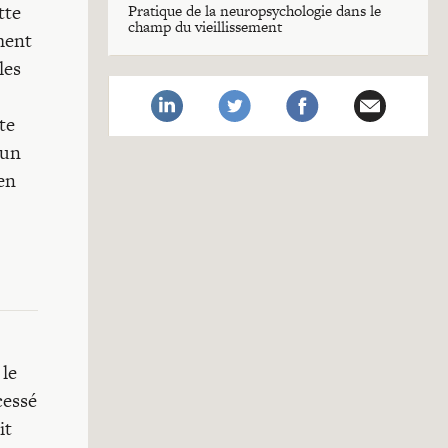
tte
Pratique de la neuropsychologie dans le
champ du vieillissement
ment
les
te
 un
 en
 le
cessé
it