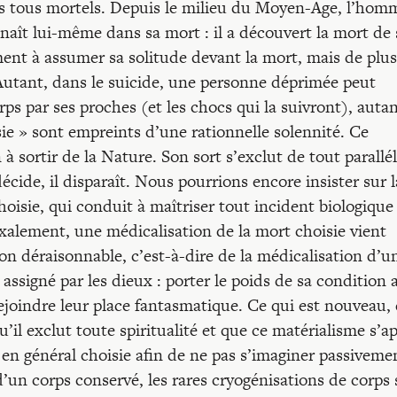
es tous mortels. Depuis le milieu du Moyen-Age, l’hom
nnaît lui-même dans sa mort : il a découvert la mort de 
ent à assumer sa solitude devant la mort, mais de plus
. Autant, dans le suicide, une personne déprimée peut
ps par ses proches (et les chocs qui la suivront), auta
ie » sont empreints d’une rationnelle solennité. Ce
 à sortir de la Nature. Son sort s’exclut de tout parallé
décide, il disparaît. Nous pourrions encore insister sur l
isie, qui conduit à maîtriser tout incident biologique 
xalement, une médicalisation de la mort choisie vient
on déraisonnable, c’est-à-dire de la médicalisation d’u
assigné par les dieux : porter le poids de sa condition 
rejoindre leur place fantasmatique. Ce qui est nouveau,
il exclut toute spiritualité et que ce matérialisme s’a
 en général choisie afin de ne pas s’imaginer passiveme
’un corps conservé, les rares cryogénisations de corps