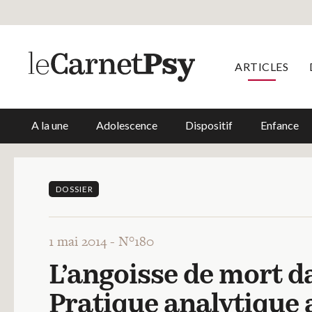
ARTICLES
A la une
Adolescence
Dispositif
Enfance
DOSSIER
1 mai 2014 -
N°180
L’angoisse de mort da
Pratique analytique 