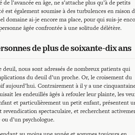
 de l’avancée en âge, ne s’attache plus qu’à de petits
lité est également soumise à des turbulences en raison 
quel domaine ai-je encore ma place, pour qui suis-je enc
personne âgée confrontée à une solitude délétère.
ersonnes de plus de soixante-dix ans
 le deuil, nous sont adressés de nombreux patients qui
plications du deuil d’un proche. Or, le croisement du
sif aujourd’hui. Contrairement à il y a une cinquantain
sait les endeuillés âgés à refouler leur plainte, les veu
fant et particulièrement un petit enfant, présentent u
et revendication spectaculaire, et recherchent activeme
e ou d’un psychologue.
 pendant au moins une année et sommes toujours en