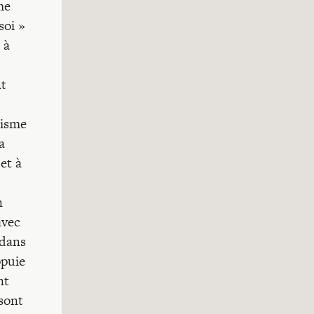
me
soi »
 à
nt
lisme
a
et à
n
avec
 dans
ppuie
nt
 sont