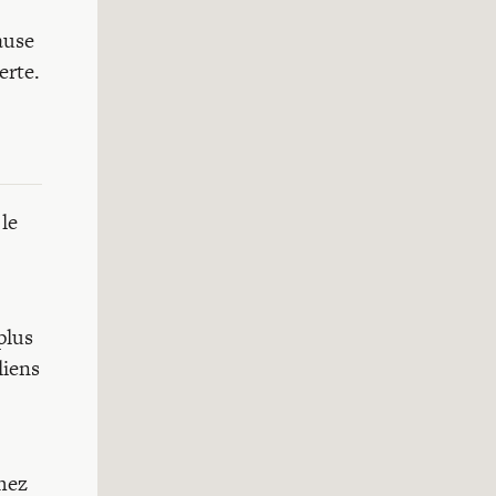
ause
erte.
le
plus
liens
hez