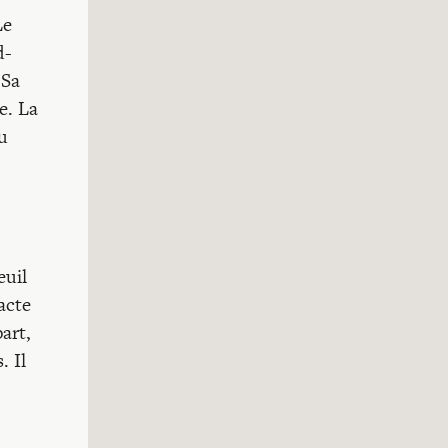
Le
d-
 Sa
e. La
pu
euil
acte
art,
. Il