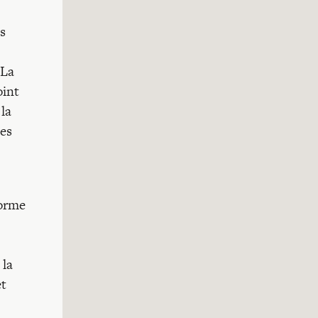
s
 La
oint
la
des
forme
 la
et