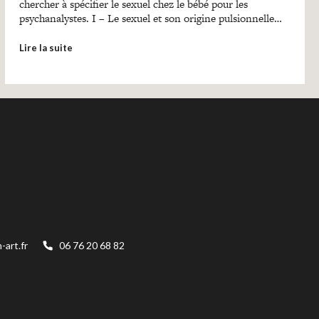
chercher à spécifier le sexuel chez le bébé pour les
psychanalystes. I – Le sexuel et son origine pulsionnelle…
Lire la suite
art.fr
06 76 20 68 82