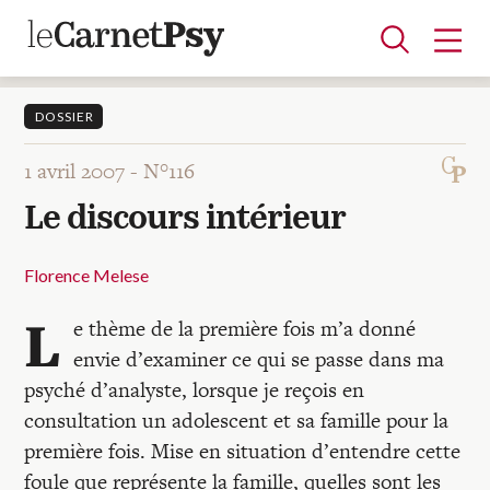
DOSSIER
1 avril 2007 -
N°116
Articles
Le discours intérieur
A la une
Adolescence
Dispositif
Enfance
Périnatalité
Psychanalyse
Psychopathologie
Soin
Dossiers
Florence Melese
L
e thème de la première fois m’a donné
Auteurs
envie d’examiner ce qui se passe dans ma
psyché d’analyste, lorsque je reçois en
Blocs-notes
consultation un adolescent et sa famille pour la
première fois. Mise en situation d’entendre cette
foule que représente la famille, quelles sont les