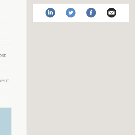
cet
ment