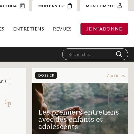
AGENDA
MON PANIER
MON COMPTE
ES
ENTRETIENS
REVUES
JE M'ABONNE
7 articles
DOSSIER
PIE
Les premiers entretiens
avec des enfants et
adolescents