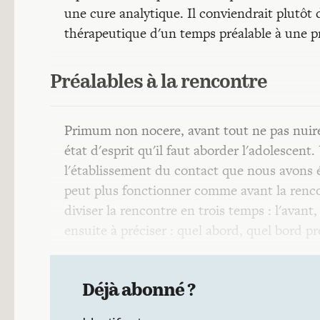
une cure analytique. Il conviendrait plutôt 
thérapeutique d'un temps préalable à une p
Préalables à la rencontre
Primum non nocere, avant tout ne pas nuire 
état d'esprit qu'il faut aborder l'adolescent
l'établissement du contact que nous avons é
peut plus fonctionner comme avant la renco
diviser la rencontre en trois temps : l'avant
ensuite à préciser : quel abord, quel bord pr
Déjà abonné ?