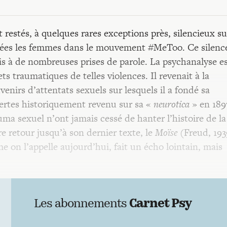
 restés, à quelques rares exceptions près, silencieux su
ncées les femmes dans le mouvement #MeToo. Ce silenc
ais à de nombreuses prises de parole. La psychanalyse e
ts traumatiques de telles violences. Il revenait à la
nirs d’attentats sexuels sur lesquels il a fondé sa
certes historiquement revenu sur sa «
neurotica
» en 189
auma sexuel n’ont jamais cessé de hanter l’histoire de la
re retour jusqu’à son dernier texte, le
Moïse
(Freud, 193
 on l’appelle aujourd’hui, fait un écho lointain, mais
Les abonnements
Carnet Psy