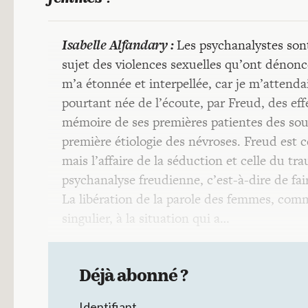
Isabelle Alfandary :
Les psychanalystes sont
sujet des violences sexuelles qu’ont déno
m’a étonnée et interpellée, car je m’attend
pourtant née de l’écoute, par Freud, des effe
mémoire de ses premières patientes des souve
première étiologie des névroses. Freud est 
mais l’affaire de la séduction et celle du tr
psychanalyse freudienne, c’est-à-dire de fai
La libération de la parole des femmes, comme
singulier, à la situation qui a…
Déjà abonné ?
Identifiant