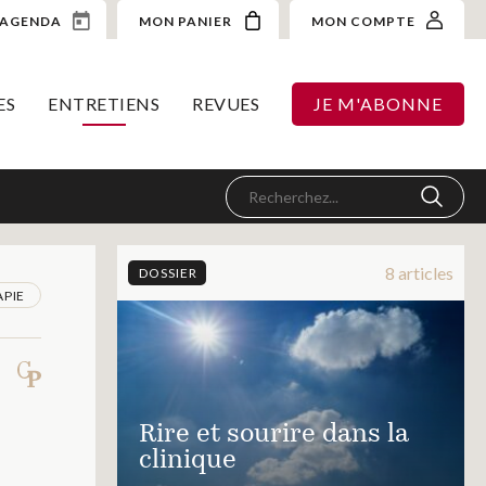
AGENDA
MON PANIER
MON COMPTE
ES
ENTRETIENS
REVUES
JE M'ABONNE
8 articles
DOSSIER
PIE
Rire et sourire dans la
clinique