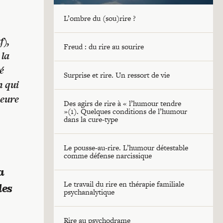
L’ombre du (sou)rire ?
f),
Freud : du rire au sourire
 la
é
Surprise et rire. Un ressort de vie
n qui
heure
Des agirs de rire à « l’humour tendre
»(1). Quelques conditions de l’humour
dans la cure-type
Le pousse-au-rire. L’humour détestable
comme défense narcissique
a
Le travail du rire en thérapie familiale
les
psychanalytique
Rire au psychodrame