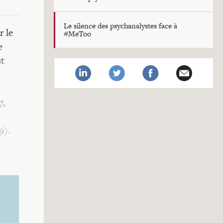
Le silence des psychanalystes face à
r le
#MeToo
e
st
7,
9).