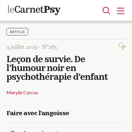
ARTICLE
4 juillet 2023 -
N°263
Articles
Leçon de survie. De
A la une
Adolescence
Dispositif
Enfance
Périnatalité
Psychanalyse
Psychopathologie
Soin
l’humour noir en
Dossiers
psychothérapie d’enfant
Auteurs
Marylin Corcos
Blocs-notes
Faire avec l'angoisse