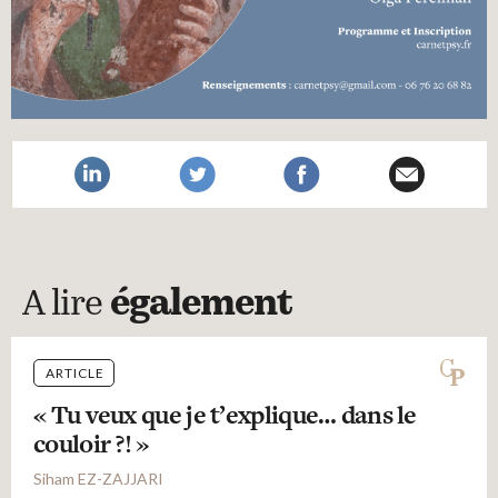
A lire
également
ARTICLE
« Tu veux que je t’explique… dans le
couloir ?! »
Siham EZ-ZAJJARI