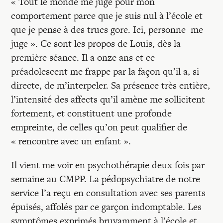
Recherches
« Tout le monde me juge pour mon
comportement parce que je suis nul à l’école et
que je pense à des trucs gore. Ici, personne me
Entretiens
juge ». Ce sont les propos de Louis, dès la
première séance. Il a onze ans et ce
Revues
préadolescent me frappe par la façon qu’il a, si
directe, de m’interpeler. Sa présence très entière,
l’intensité des affects qu’il amène me sollicitent
Colloque
fortement, et constituent une profonde
empreinte, de celles qu’on peut qualifier de
« rencontre avec un enfant ».
Mon panier
Il vient me voir en psychothérapie deux fois par
Mon compte
semaine au CMPP. La pédopsychiatre de notre
service l’a reçu en consultation avec ses parents
épuisés, affolés par ce garçon indomptable. Les
symptômes exprimés bruyamment à l’école et