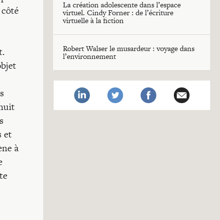
La création adolescente dans l’espace
 côté
virtuel. Cindy Forner : de l’écriture
virtuelle à la fiction
Robert Walser le musardeur : voyage dans
t.
l’environnement
objet
s
nuit
s
 et
ène à
e
te