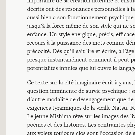
importante de sa création littéraire et ensu
décrits ont des résonances personnelles à la 
aussi bien à son fonctionnement psychique pr
jusqu’à la force même de son style qui ne 
enfance. Un style énergique, précis, efficac
recours à la puissance des mots comme démul
précocité. Dès qu’il sait lire et écrire, à l
presque instantanément comment il peut pro
potentialités infinies que lui ouvre le langag
Ce texte sur la cité imaginaire écrit à 5 an
question imminente de survie psychique : sé
d’autre modalité de désengagement que de 
exigences tyranniques de la vieille Natsu. Fem
Le jeune Mishima rêve sur les images des li
poèmes et des histoires. Les contraintes p
aux volets toujours clos sont l’occasion de 