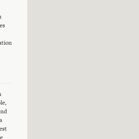
u
les
ation
n
le,
end
a
est
ne