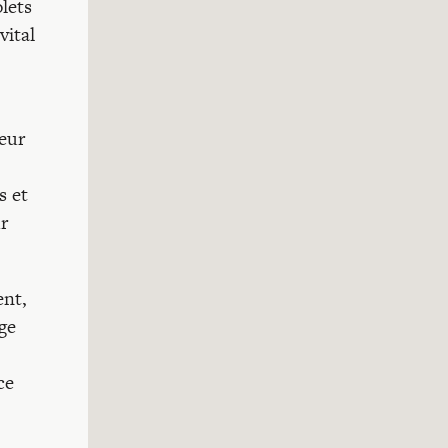
olets
vital
ieur
s et
r
ent,
ige
ce