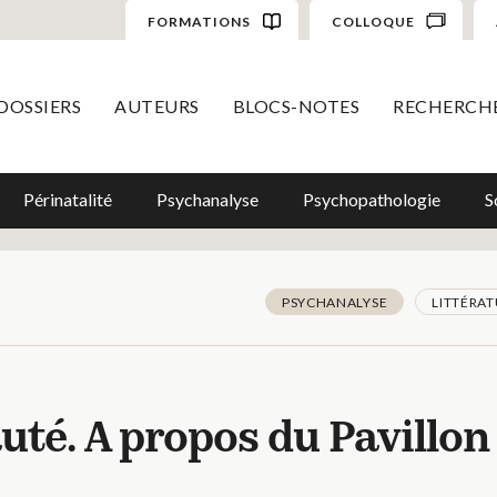
FORMATIONS
COLLOQUE
DOSSIERS
AUTEURS
BLOCS-NOTES
RECHERCH
Périnatalité
Psychanalyse
Psychopathologie
S
PSYCHANALYSE
LITTÉRA
auté. A propos du Pavillon