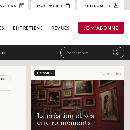
AGENDA
MON PANIER
MON COMPTE
ES
ENTRETIENS
REVUES
JE M'ABONNE
oin
15 articles
DOSSIER
TURE
La création et ses
environnements