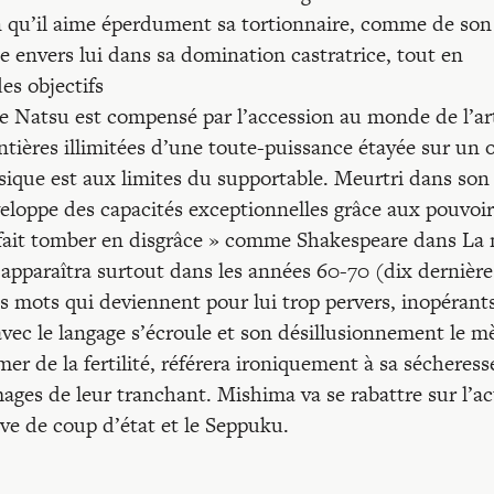
on qu’il aime éperdument sa tortionnaire, comme de son
ble envers lui dans sa domination castratrice, tout en
des objectifs
 Natsu est compensé par l’accession au monde de l’ar
ntières illimitées d’une toute-puissance étayée sur un 
sique est aux limites du supportable. Meurtri dans son
eloppe des capacités exceptionnelles grâce aux pouvoir
nt fait tomber en disgrâce » comme Shakespeare dans La 
 apparaîtra surtout dans les années 60-70 (dix dernière
es mots qui deviennent pour lui trop pervers, inopérants
avec le langage s’écroule et son désillusionnement le m
er de la fertilité, référera ironiquement à sa sécheress
images de leur tranchant. Mishima va se rabattre sur l’ac
ive de coup d’état et le Seppuku.