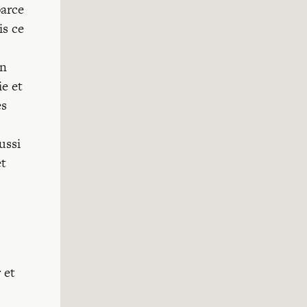
parce
is ce
in
ie et
es
ussi
et
 et