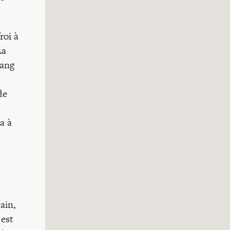
roi à
La
sang
de
a à
ain,
 est