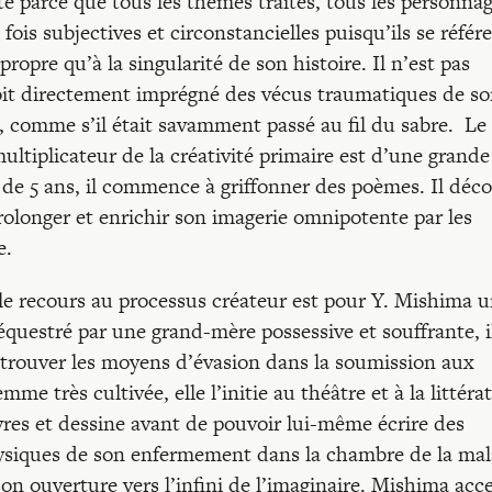
ite parce que tous les thèmes traités, tous les personna
fois subjectives et circonstancielles puisqu’ils se référ
opre qu’à la singularité de son histoire. Il n’est pas
soit directement imprégné des vécus traumatiques de s
e, comme s’il était savamment passé au fil du sabre. Le
tiplicateur de la créativité primaire est d’une grande
’âge de 5 ans, il commence à griffonner des poèmes. Il déc
longer et enrichir son imagerie omnipotente par les
e.
s, le recours au processus créateur est pour Y. Mishima 
questré par une grand-mère possessive et souffrante, i
trouver les moyens d’évasion dans la soumission aux
me très cultivée, elle l’initie au théâtre et à la littéra
vres et dessine avant de pouvoir lui-même écrire des
hysiques de son enfermement dans la chambre de la mal
son ouverture vers l’infini de l’imaginaire. Mishima acc