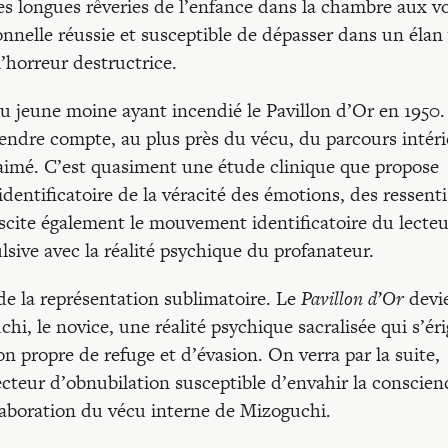
 ses longues rêveries de l’enfance dans la chambre aux v
nnelle réussie et susceptible de dépasser dans un élan 
l’horreur destructrice.
du jeune moine ayant incendié le Pavillon d’Or en 1950.
 rendre compte, au plus près du vécu, du parcours intér
 aimé. C’est quasiment une étude clinique que propose
identificatoire de la véracité des émotions, des ressenti
scite également le mouvement identificatoire du lecteu
lsive avec la réalité psychique du profanateur.
e la représentation sublimatoire. Le
Pavillon d’Or
devi
hi, le novice, une réalité psychique sacralisée qui s’ér
n propre de refuge et d’évasion. On verra par la suite,
ecteur d’obnubilation susceptible d’envahir la conscien
élaboration du vécu interne de Mizoguchi.