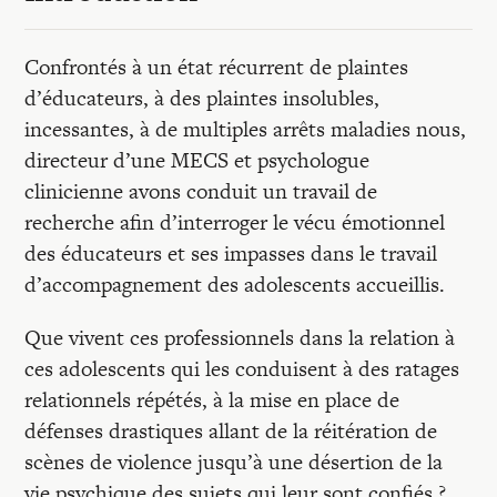
Recherches
Confrontés à un état récurrent de plaintes
Entretiens
d’éducateurs, à des plaintes insolubles,
incessantes, à de multiples arrêts maladies nous,
Revues
directeur d’une MECS et psychologue
clinicienne avons conduit un travail de
recherche afin d’interroger le vécu émotionnel
Colloque
des éducateurs et ses impasses dans le travail
d’accompagnement des adolescents accueillis.
Mon panier
Que vivent ces professionnels dans la relation à
ces adolescents qui les conduisent à des ratages
Mon compte
relationnels répétés, à la mise en place de
défenses drastiques allant de la réitération de
scènes de violence jusqu’à une désertion de la
vie psychique des sujets qui leur sont confiés ?