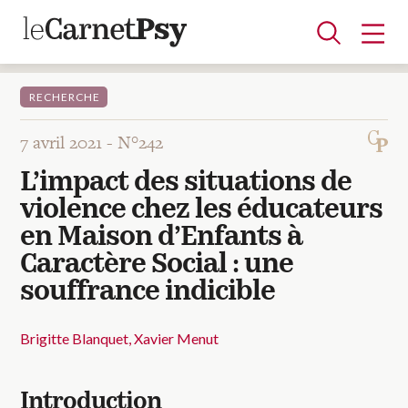
RECHERCHE
7 avril 2021 -
N°242
Articles
L’impact des situations de
A la une
Adolescence
Dispositif
Enfance
Périnatalité
Psychanalyse
Psychopathologie
Soin
violence chez les éducateurs
Dossiers
en Maison d’Enfants à
Caractère Social : une
Auteurs
souffrance indicible
Brigitte Blanquet
Xavier Menut
Blocs-notes
Introduction