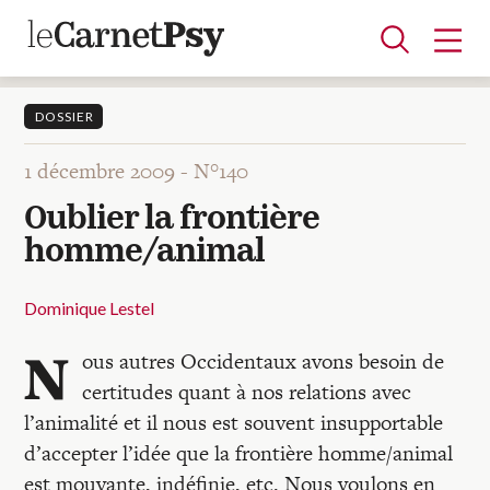
DOSSIER
1 décembre 2009 -
N°140
Articles
Oublier la frontière
A la une
Adolescence
Dispositif
Enfance
Périnatalité
Psychanalyse
Psychopathologie
Soin
homme/animal
Dossiers
Dominique Lestel
Auteurs
N
ous autres Occidentaux avons besoin de
certitudes quant à nos relations avec
Blocs-notes
l’animalité et il nous est souvent insupportable
d’accepter l’idée que la frontière homme/animal
est mouvante, indéfinie, etc. Nous voulons en