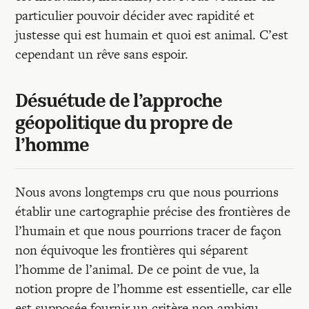
Recherches
particulier pouvoir décider avec rapidité et
justesse qui est humain et quoi est animal. C’est
Entretiens
cependant un rêve sans espoir.
Revues
Désuétude de l’approche
géopolitique du propre de
l’homme
Colloque
Nous avons longtemps cru que nous pourrions
Mon panier
établir une cartographie précise des frontières de
l’humain et que nous pourrions tracer de façon
Mon compte
non équivoque les frontières qui séparent
l’homme de l’animal. De ce point de vue, la
notion propre de l’homme est essentielle, car elle
est supposée fournir un critère non ambigu