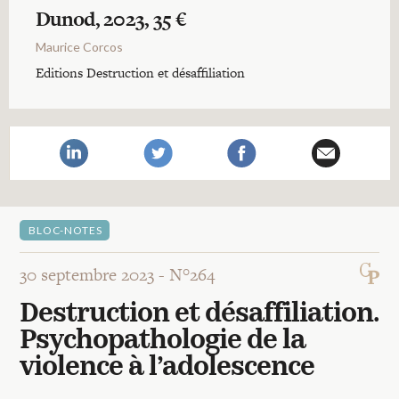
Recherches
Dunod, 2023, 35 €
Maurice Corcos
Entretiens
Editions Destruction et désaffiliation
Revues
Colloque
BLOC-NOTES
Mon panier
30 septembre 2023 -
N°264
Destruction et désaffiliation.
Mon compte
Psychopathologie de la
violence à l’adolescence