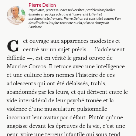
Pierre Delion
Psychiatre, professeur des universités-praticien hospitalier
émérite en pédopsychiatrie à l'université Lille-II et
psychanalyste français, Pierre Delion est considéré comme l'un
des cliniciens les plus reconnus sur la prise en charge de
l'autisme
C
et ouvrage aux apparences modestes et
centré sur un sujet précis — l’adolescent
difficile —, est en vérité le grand œuvre de
Maurice Corcos. Il retrace avec une intelligence
et une culture hors normes l’histoire de ces
adolescents qui ont été délaissés, trahis,
abandonnés par les leurs, et qui dérivent entre le
vide intersidéral de leur psyché trouée et la
violence d’une musculature pulsionnelle
incarnant leur avatar par défaut. Plutôt qu’une
angoisse devant les épreuves de la vie, c’est une
peur, voire une terreur infantile qui sous-tend